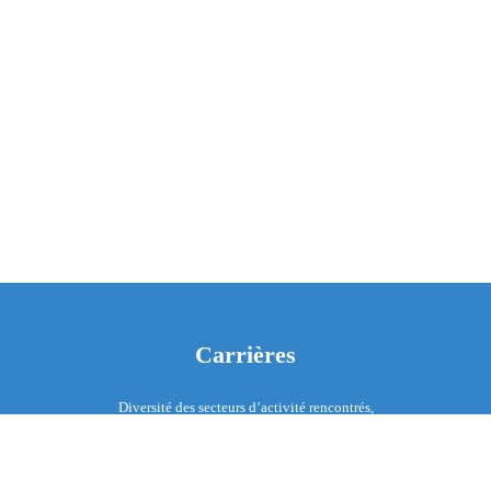
Carrières
Diversité des secteurs d’activité rencontrés,
perspectives d’évolution métier, mobilité
internationale, formations, ateliers de travail, ici place à
toutes les personnalités !