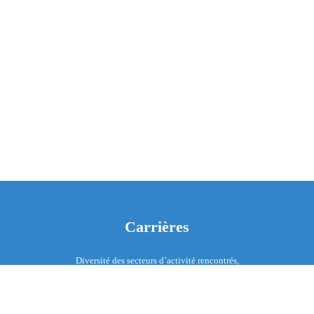
Carrières
Diversité des secteurs d’activité rencontrés,
perspectives d’évolution métier, mobilité
internationale, formations, ateliers de travail, ici place à
toutes les personnalités !