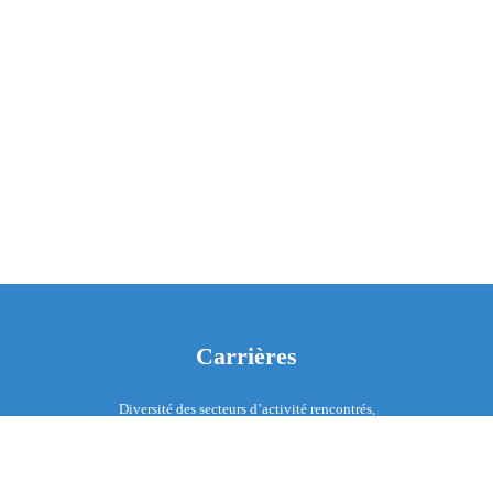
Carrières
Diversité des secteurs d’activité rencontrés,
perspectives d’évolution métier, mobilité
internationale, formations, ateliers de travail, ici place à
toutes les personnalités !